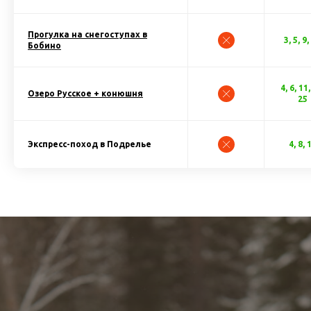
Прогулка на снегоступах в
3, 5, 9,
Бобино
4, 6, 11,
Озеро Русское + конюшня
25
Экспресс-поход в Подрелье
4, 8, 