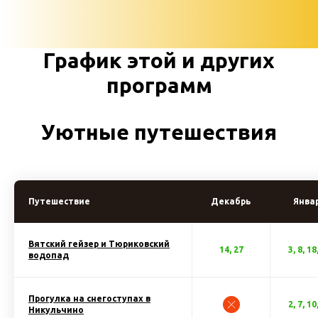
График этой и других
программ
Уютные путешествия
Путешествие
Декабрь
Янва
Вятский гейзер и Тюриковский
14, 27
3, 8, 18
водопад
Прогулка на снегоступах в
2, 7, 10
Никульчино