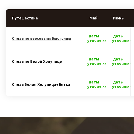
Путешествие
Май
Июнь
даты
даты
Сплав по верховьям Быстрицы
уточняются
уточняютс
даты
даты
Сплав по Белой Холунице
уточняются
уточняютс
даты
даты
Сплав Белая Холуница+Вятка
уточняются
уточняютс