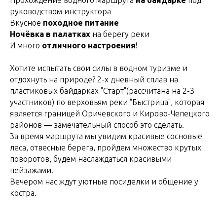
Прохождение водного маршрута
на байдарке
под
руководством инструктора
Вкусное
походное питание
Ночёвка в палатках
на берегу реки
И много
отличного настроения
!
Хотите испытать свои силы в водном туризме и
отдохнуть на природе? 2-х дневный сплав на
пластиковых байдарках "Старт"(рассчитана на 2-3
участников) по верховьям реки "Быстрица", которая
является границей Оричевского и Кирово-Чепецкого
районов — замечательный способ это сделать.
За время маршрута мы увидим красивые сосновые
леса, отвесные берега, пройдем множество крутых
поворотов, будем наслаждаться красивыми
пейзажами.
Вечером нас ждут уютные посиделки и общение у
костра.