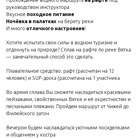
Прохождение водного маршрута
на рафте
под
руководством инструктора
Вкусное
походное питание
Ночёвка в палатках
на берегу реки
И много
отличного настроения
!
Хотите испытать свои силы в водном туризме и
отдохнуть на природе? Сплав на рафте по реке Вятка
— замечательный способ это сделать.
Плавательное средство: рафт (рассчитан на 12
человек) и SUP-доска (рассчитана на 1 участника
Во время сплава Вы сможете насладиться красивыми
пейзажами, свойственных Вятке и её окрестностям и
песчаными пляжами. Пройдем маршрут от Чижей до
Филейского затон
Вечером будем наслаждаться уютными посиделками
и общением у костра