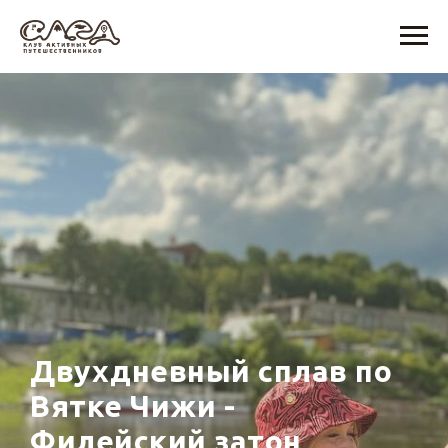
Двухдневный сплав по
Вятке Чижи -
Филейский затон