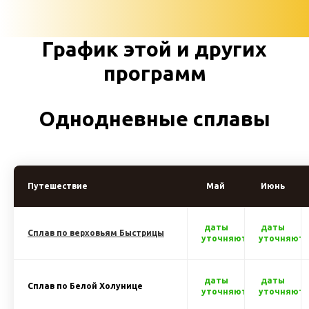
График этой и других
программ
Однодневные сплавы
Путешествие
Май
Июнь
даты
даты
Сплав по верховьям Быстрицы
уточняются
уточняютс
даты
даты
Сплав по Белой Холунице
уточняются
уточняютс